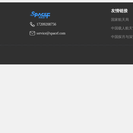
友情链接
国家航天局
17209208756
中国载人航天
service@spacef.com
中国探月与深