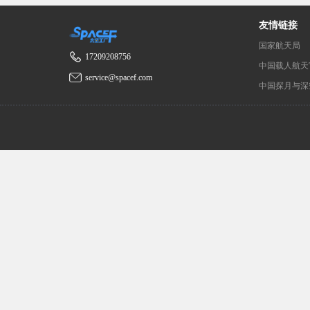
友情链接
国家航天局
17209208756
中国载人航天
service@spacef.com
中国探月与深