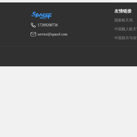
友情链接
国家航天局
17209208756
中国载人航天
service@spacef.com
中国探月与深