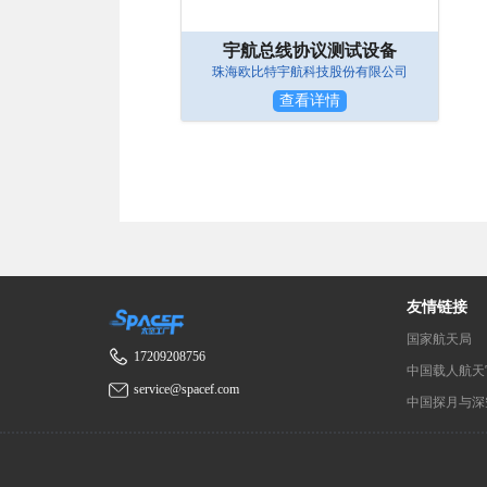
宇航总线协议测试设备
珠海欧比特宇航科技股份有限公司
查看详情
友情链接
国家航天局
17209208756
中国载人航天
service@spacef.com
中国探月与深