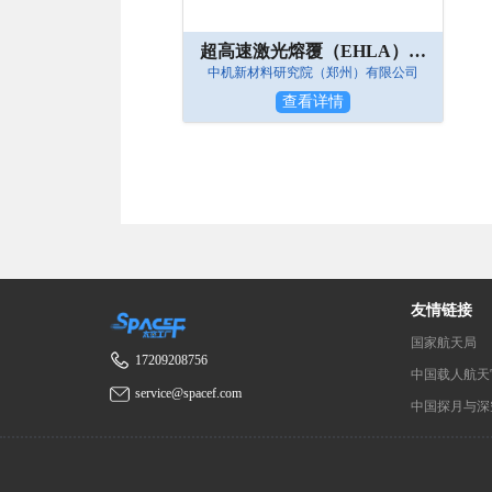
超高速激光熔覆（EHLA）成套设备
中机新材料研究院（郑州）有限公司
查看详情
友情链接
国家航天局
17209208756
中国载人航天
service@spacef.com
中国探月与深