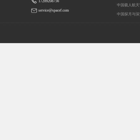
17209208756
中国载人航天
service@spacef.com
中国探月与深