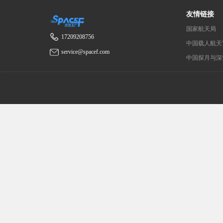
友情链接
国家航天局
17209208756
中国载人航天
service@spacef.com
中国探月与深