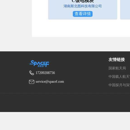
C馈电模块
湖南斯北图科技有限公司
查看详情
友情链接
国家航天局
17209208756
中国载人航天
service@spacef.com
中国探月与深