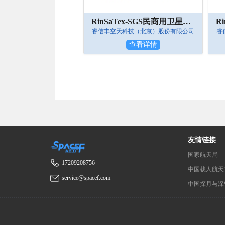
RinSaTex-SGS民商用卫星地面测控站
睿信丰空天科技（北京）股份有限公司
睿
查看详情
友情链接
国家航天局
17209208756
中国载人航天
service@spacef.com
中国探月与深