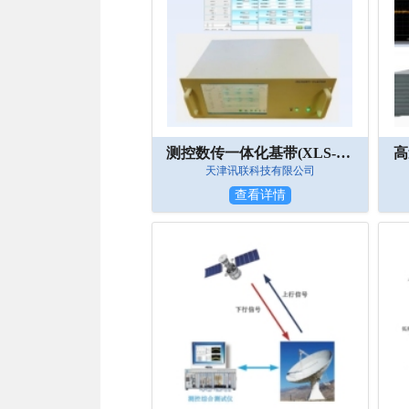
测控数传一体化基带(XLS-MCR)
高
天津讯联科技有限公司
查看详情